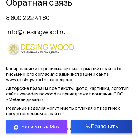
Обратная связь
8 800 222 41 80
info@desingwood.ru
Копирование и переписывание информации с сайта
без
письменного согласия с администрацией сайта
www.desingwood.ru запрещено.
Авторские права на все тексты, фото, картинки, логотип
сайта www.desingwood.ru принадлежат компании
ООО
«Мебель дизайн»
Реальные изделия могут иметь отличая от картинок
представленным на сайте!
Позвонить
Написать в Max
Политика конфиденциальности