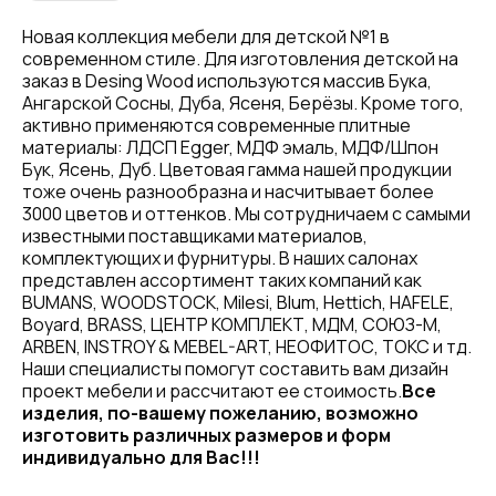
Новая коллекция мебели для детской №1 в
современном стиле. Для изготовления детской на
заказ в Desing Wood используются массив Бука,
Ангарской Сосны, Дуба, Ясеня, Берёзы. Кроме того,
активно применяются современные плитные
материалы: ЛДСП Egger, МДФ эмаль, МДФ/Шпон
Бук, Ясень, Дуб. Цветовая гамма нашей продукции
тоже очень разнообразна и насчитывает более
3000 цветов и оттенков. Мы сотрудничаем с самыми
известными поставщиками материалов,
комплектующих и фурнитуры. В наших салонах
представлен ассортимент таких компаний как
BUMANS, WOODSTOCK, Milesi, Blum, Hettich, HAFELE,
Boyard, BRASS, ЦЕНТР КОМПЛЕКТ, МДМ, СОЮЗ-М,
ARBEN, INSTROY & MEBEL-ART, НЕОФИТОС, ТОКС и тд.
Наши специалисты помогут составить вам дизайн
проект мебели и рассчитают ее стоимость.
Все
изделия, по-вашему пожеланию, возможно
изготовить различных размеров и форм
индивидуально для Вас!!!