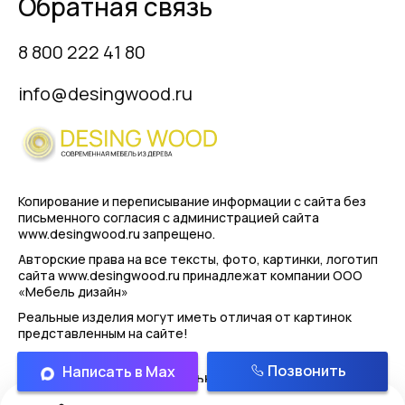
Обратная связь
8 800 222 41 80
info@desingwood.ru
Копирование и переписывание информации с сайта
без
письменного согласия с администрацией сайта
www.desingwood.ru запрещено.
Авторские права на все тексты, фото, картинки, логотип
сайта www.desingwood.ru принадлежат компании
ООО
«Мебель дизайн»
Реальные изделия могут иметь отличая от картинок
представленным на сайте!
Позвонить
Написать в Max
Политика конфиденциальности