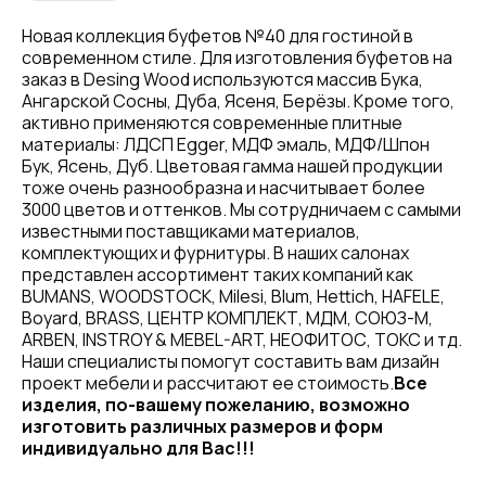
Новая коллекция буфетов №40 для гостиной в
современном стиле. Для изготовления буфетов на
заказ в Desing Wood используются массив Бука,
Ангарской Сосны, Дуба, Ясеня, Берёзы. Кроме того,
активно применяются современные плитные
материалы: ЛДСП Egger, МДФ эмаль, МДФ/Шпон
Бук, Ясень, Дуб. Цветовая гамма нашей продукции
тоже очень разнообразна и насчитывает более
3000 цветов и оттенков. Мы сотрудничаем с самыми
известными поставщиками материалов,
комплектующих и фурнитуры. В наших салонах
представлен ассортимент таких компаний как
BUMANS, WOODSTOCK, Milesi, Blum, Hettich, HAFELE,
Boyard, BRASS, ЦЕНТР КОМПЛЕКТ, МДМ, СОЮЗ-М,
ARBEN, INSTROY & MEBEL-ART, НЕОФИТОС, ТОКС и тд.
Наши специалисты помогут составить вам дизайн
проект мебели и рассчитают ее стоимость.
Все
изделия, по-вашему пожеланию, возможно
изготовить различных размеров и форм
индивидуально для Вас!!!