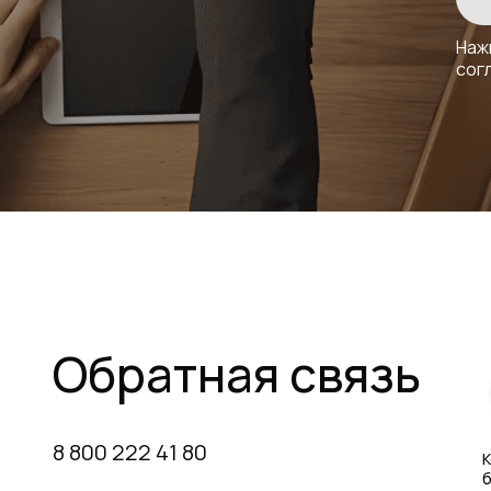
Наж
сог
Обратная связь
8 800 222 41 80
К
б