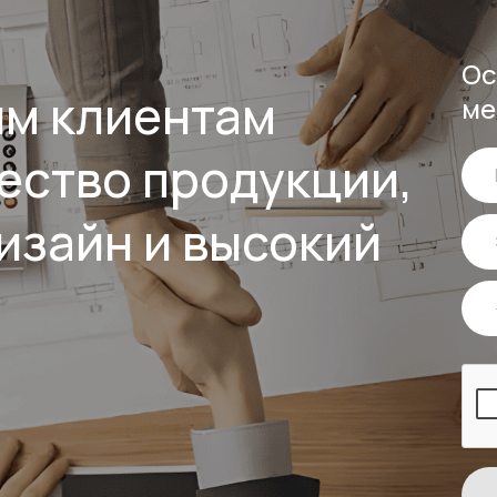
Ос
им клиентам
ме
ество продукции,
изайн и высокий