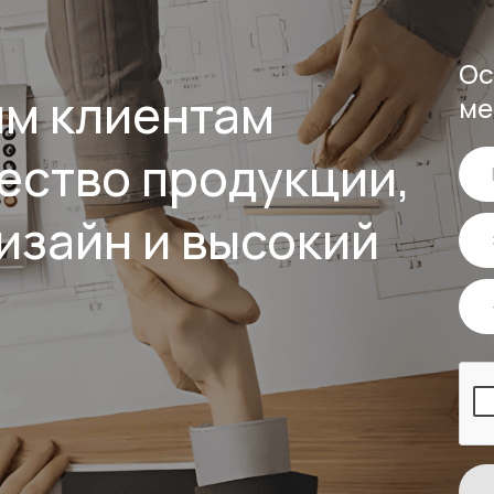
Ос
им клиентам
ме
ество продукции,
изайн и высокий