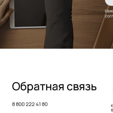
Наж
сог
Обратная связь
8 800 222 41 80
К
б